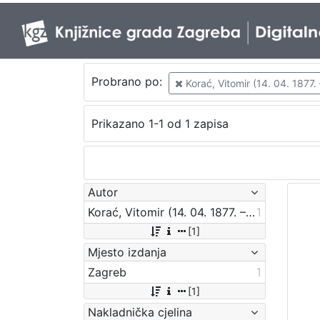
Probrano po:
Korać, Vitomir (14. 04. 1877. 
Prikazano 1-1 od 1 zapisa
Autor
Korać, Vitomir (14. 04. 1877. – 8. 09. 1941.)
1
[1]
Mjesto izdanja
Zagreb
1
[1]
Nakladnička cjelina