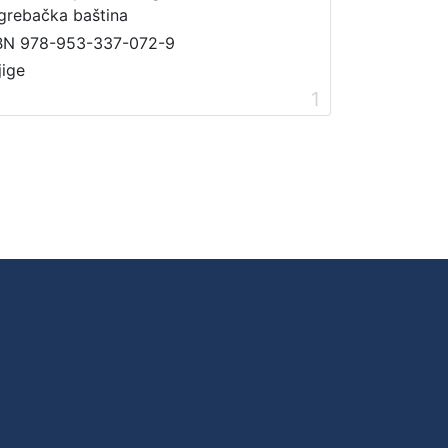
grebačka baština
BN 978-953-337-072-9
jige
1