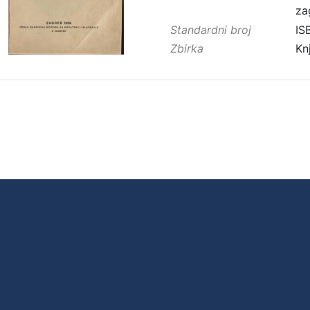
za
Standardni broj
IS
Zbirka
Kn