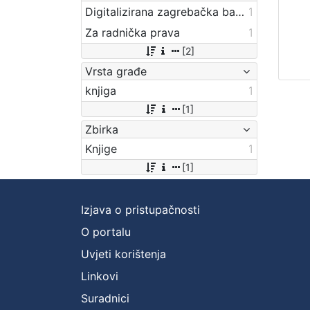
Digitalizirana zagrebačka baština
1
Za radnička prava
1
[2]
Vrsta građe
knjiga
1
[1]
Zbirka
Knjige
1
[1]
Izjava o pristupačnosti
O portalu
Uvjeti korištenja
Linkovi
Suradnici