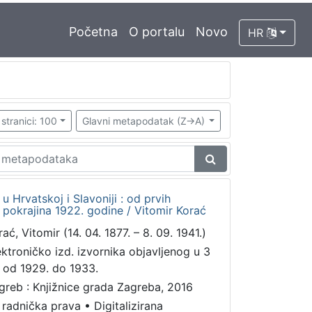
Početna
O portalu
Novo
HR
stranici: 100
Glavni metapodatak (Z->A)
 Hrvatskoj i Slavoniji : od prvih
 pokrajina 1922. godine / Vitomir Korać
ać, Vitomir (14. 04. 1877. – 8. 09. 1941.)
ektroničko izd. izvornika objavljenog u 3
. od 1929. do 1933.
greb : Knjižnice grada Zagreba, 2016
 radnička prava
•
Digitalizirana