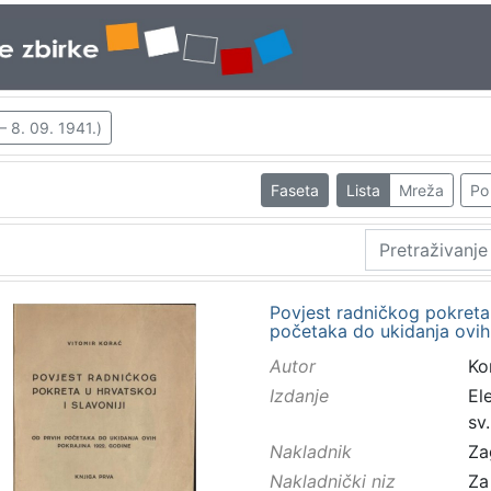
– 8. 09. 1941.)
Faseta
Lista
Mreža
Po 
Povjest radničkog pokreta u
početaka do ukidanja ovih
Autor
Kor
Izdanje
El
sv
Nakladnik
Za
Nakladnički niz
Za