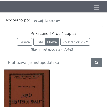
Autor
Probrano po:
Gaj, Svetoslav
Gaj, Svetoslav
1
Prikazano 1-1 od 1 zapisa
Faseta
Lista
Mreža
Po stranici: 25
[
1
Glavni metapodatak (A->Z)
]
Mjesto
izdanja
Zagreb
1
[
1
]