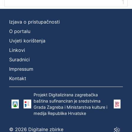
1
]
Prava
Zaštićeno autorskim pravom
1
Izjava o pristupačnosti
O portalu
Uvjeti korištenja
[
Linkovi
1
]
Suradnici
Vrsta
Impressum
građe
Kontakt
zvučna građa - neglazbena
1
Projekt Digitalizirana zagrebačka
baština sufinanciran je sredstvima
Grada Zagreba i Ministarstva kulture i
[
medija Republike Hrvatske
1
]
Zbirka
© 2026 Digitalne zbirke