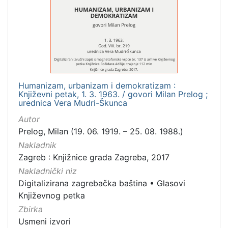
Mjesto
izdanja
Zagreb
1
Humanizam, urbanizam i demokratizam :
[
Književni petak, 1. 3. 1963. / govori Milan Prelog ;
1
urednica Vera Mudri-Škunca
]
Autor
Nakladnička
Prelog, Milan (19. 06. 1919. – 25. 08. 1988.)
cjelina
Nakladnik
Digitalizirana zagrebačka baština
1
Zagreb : Knjižnice grada Zagreba, 2017
Glasovi Književnog petka
1
Nakladnički niz
Digitalizirana zagrebačka baština
•
Glasovi
Književnog petka
Zbirka
[
2
Usmeni izvori