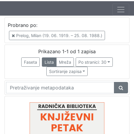
Autor
Probrano po:
Mudri-Škunca, Vera
1
Prelog, Milan (19. 06. 1919. – 25. 08. 1988.)
Prelog, Milan (19. 06. 1919. – 25. 08. 1988.)
1
Prikazano 1-1 od 1 zapisa
Faseta
Lista
Mreža
Po stranici: 30
[
2
Sortiranje zapisa
]
Izdavač
Knjižnice grada Zagreba
1
[
1
]