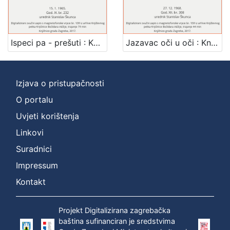
1
]
Mjesto
izdanja
Ispeci pa - prešuti : Književni petak, 15. 1. 1965. / govori Fadil Hadžić ; urednik Stanislav Škunca
Jazavac oči u oči : Književni petak, 27. 12. 1968. / govori Fadil Hadžić ; sudjeluju Drago Bahun ... [et al.] ; urednik Stanislav Škunca
Zagreb
2
Izjava o pristupačnosti
O portalu
[
1
Uvjeti korištenja
]
Linkovi
Nakladnička
Suradnici
cjelina
Digitalizirana zagrebačka baština
2
Impressum
Glasovi Književnog petka
2
Kontakt
Projekt Digitalizirana zagrebačka
baština sufinanciran je sredstvima
[