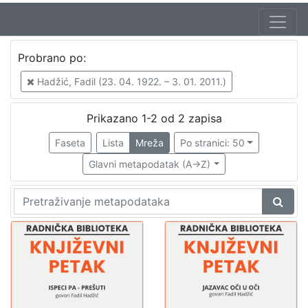
Autor
Probrano po:
Škunca, Stanislav
2
Hadžić, Fadil (23. 04. 1922. – 3. 01. 2011.)
Hadžić, Fadil (23. 04. 1922. – 3. 01. 2011.)
2
Bahun, Drago (1. 07. 1933. – 25. 06. 1993.)
1
Prikazano 1-2 od 2 zapisa
Faseta
Lista
Mreža
Po stranici: 50
Glavni metapodatak (A->Z)
[
3
]
Izdavač
Knjižnice grada Zagreba
2
[