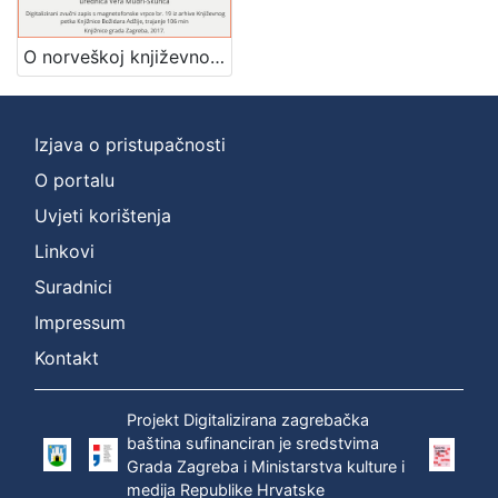
Mjesto
izdanja
O norveškoj književnosti : Književni petak, 15. 5. 1959., Radnički dom / govori Željko Takač ; urednica Vera Mudri-Škunca
Zagreb
1
Izjava o pristupačnosti
O portalu
[
1
Uvjeti korištenja
]
Linkovi
Nakladnička
Suradnici
cjelina
Impressum
Digitalizirana zagrebačka baština
1
Glasovi Književnog petka
1
Kontakt
Projekt Digitalizirana zagrebačka
baština sufinanciran je sredstvima
[
Grada Zagreba i Ministarstva kulture i
2
medija Republike Hrvatske