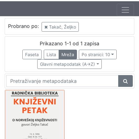
Autor
Probrano po:
Takač, Željko
Mudri-Škunca, Vera
1
Takač, Željko
1
Prikazano 1-1 od 1 zapisa
Faseta
Lista
Mreža
Po stranici: 10
Glavni metapodatak (A->Z)
[
2
]
Izdavač
Knjižnice grada Zagreba
1
[
1
]