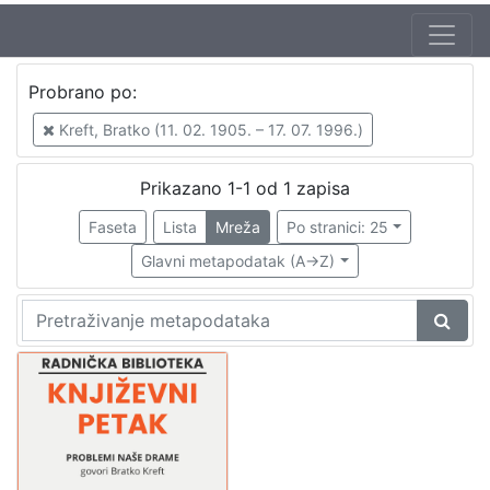
Autor
Probrano po:
Mudri-Škunca, Vera
1
Kreft, Bratko (11. 02. 1905. – 17. 07. 1996.)
Kreft, Bratko (11. 02. 1905. – 17. 07. 1996.)
1
Prikazano 1-1 od 1 zapisa
Faseta
Lista
Mreža
Po stranici: 25
[
2
Glavni metapodatak (A->Z)
]
Izdavač
Knjižnice grada Zagreba
1
[
1
]