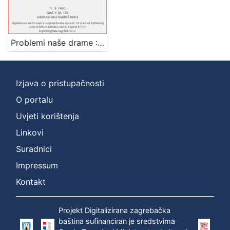
Mjesto
izdanja
Zagreb
1
Problemi naše drame : Književni petak, 11. 3. 1960., Radnički dom, dvorana H / govori Branko Kreft ; urednica Vera Mudri-Škunca
Izjava o pristupačnosti
[
1
O portalu
]
Uvjeti korištenja
Nakladnička
Linkovi
cjelina
Suradnici
Digitalizirana zagrebačka baština
1
Glasovi Književnog petka
1
Impressum
Kontakt
Projekt Digitalizirana zagrebačka
[
baština sufinanciran je sredstvima
2