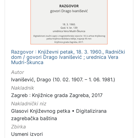
Mjesto
izdanja
Zagreb
1
Razgovor : Književni petak, 18. 3. 1960., Radnički
[
dom / govori Drago Ivanišević ; urednica Vera
1
Mudri-Škunca
]
Autor
Nakladnička
Ivanišević, Drago (10. 02. 1907. – 1. 06. 1981.)
cjelina
Nakladnik
Digitalizirana zagrebačka baština
1
Zagreb : Knjižnice grada Zagreba, 2017
Glasovi Književnog petka
1
Nakladnički niz
Glasovi Književnog petka
•
Digitalizirana
zagrebačka baština
Zbirka
[
2
Usmeni izvori