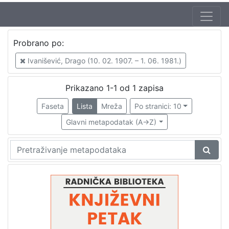
Autor
Probrano po:
Mudri-Škunca, Vera
1
Ivanišević, Drago (10. 02. 1907. – 1. 06. 1981.)
Ivanišević, Drago (10. 02. 1907. – 1. 06. 1981.)
1
Prikazano 1-1 od 1 zapisa
Faseta
Lista
Mreža
Po stranici: 10
[
2
Glavni metapodatak (A->Z)
]
Izdavač
Knjižnice grada Zagreba
1
[
1
]