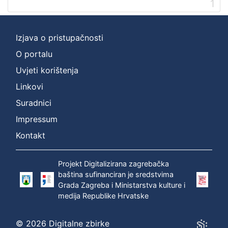
1
]
Prava
Zaštićeno autorskim pravom
1
Izjava o pristupačnosti
O portalu
Uvjeti korištenja
[
Linkovi
1
]
Suradnici
Vrsta
Impressum
građe
Kontakt
zvučna građa - neglazbena
1
Projekt Digitalizirana zagrebačka
baština sufinanciran je sredstvima
Grada Zagreba i Ministarstva kulture i
[
medija Republike Hrvatske
1
]
Zbirka
© 2026 Digitalne zbirke