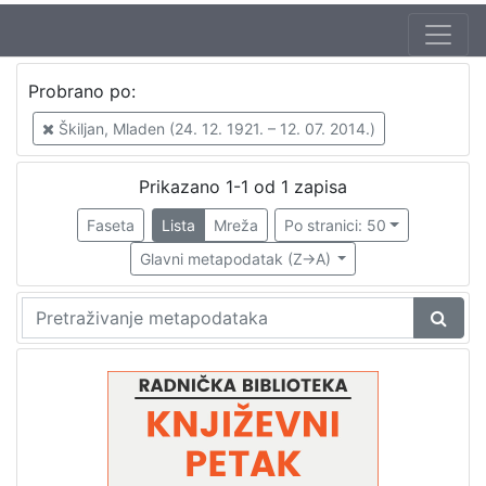
Autor
Probrano po:
Škiljan, Mladen (24. 12. 1921. – 12. 07. 2014.)
1
Škiljan, Mladen (24. 12. 1921. – 12. 07. 2014.)
Škunca, Stanislav
1
Prikazano 1-1 od 1 zapisa
Faseta
Lista
Mreža
Po stranici: 50
[
2
Glavni metapodatak (Z->A)
]
Izdavač
Knjižnice grada Zagreba
1
[
1
]