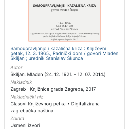
Mjesto
izdanja
Zagreb
1
Samoupravljanje i kazališna kriza : Književni
[
petak, 12. 3. 1965., Radnički dom / govori Mladen
1
Škiljan ; urednik Stanislav Škunca
]
Autor
Nakladnička
Škiljan, Mladen (24. 12. 1921. – 12. 07. 2014.)
cjelina
Nakladnik
Glasovi Književnog petka
1
Zagreb : Knjižnice grada Zagreba, 2017
Digitalizirana zagrebačka baština
1
Nakladnički niz
Glasovi Književnog petka
•
Digitalizirana
zagrebačka baština
Zbirka
[
2
Usmeni izvori