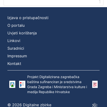
1
]
Prava
Zaštićeno autorskim pravom
1
Izjava o pristupačnosti
O portalu
Uvjeti korištenja
[
Linkovi
1
]
Suradnici
Vrsta
Impressum
građe
Kontakt
zvučna građa - neglazbena
1
Projekt Digitalizirana zagrebačka
baština sufinanciran je sredstvima
Grada Zagreba i Ministarstva kulture i
[
medija Republike Hrvatske
1
]
Zbirka
© 2026 Digitalne zbirke