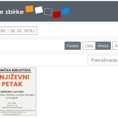
99. – 29. 05. 1976.)
Faseta
Lista
Mreža
P