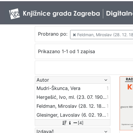
Probrano po:
Feldman, Miroslav (28. 12. 18
Prikazano 1-1 od 1 zapisa
Autor
Mudri-Škunca, Vera
1
Hergešić, Ivo, ml. (23. 07. 1904. – 29. 12. 1977.)
1
Feldman, Miroslav (28. 12. 1899. – 29. 05. 1976.)
1
Glesinger, Lavoslav (6. 02. 1901. – 29. 03. 1986.)
1
[4]
Izdavač