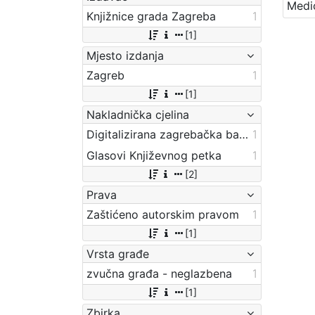
Knjižnice grada Zagreba
1
[1]
Mjesto izdanja
Zagreb
1
[1]
Nakladnička cjelina
Digitalizirana zagrebačka baština
1
Glasovi Književnog petka
1
[2]
Prava
Zaštićeno autorskim pravom
1
[1]
Vrsta građe
zvučna građa - neglazbena
1
[1]
Zbirka