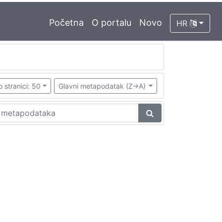
Početna
O portalu
Novo
HR
o stranici: 50
Glavni metapodatak (Z->A)