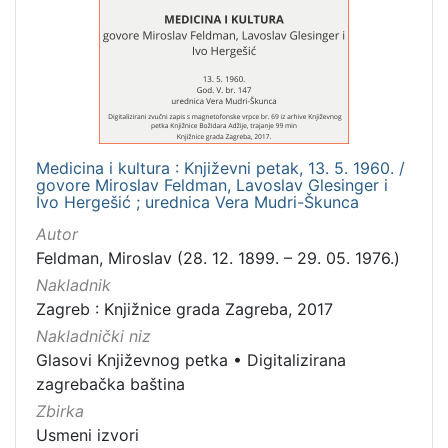
[
1
]
Mjesto
izdanja
Zagreb
1
Medicina i kultura : Književni petak, 13. 5. 1960. /
govore Miroslav Feldman, Lavoslav Glesinger i
Ivo Hergešić ; urednica Vera Mudri-Škunca
[
Autor
1
Feldman, Miroslav (28. 12. 1899. – 29. 05. 1976.)
]
Nakladnik
Nakladnička
Zagreb : Knjižnice grada Zagreba, 2017
cjelina
Nakladnički niz
Digitalizirana zagrebačka baština
1
Glasovi Književnog petka
•
Digitalizirana
Glasovi Književnog petka
1
zagrebačka baština
Zbirka
Usmeni izvori