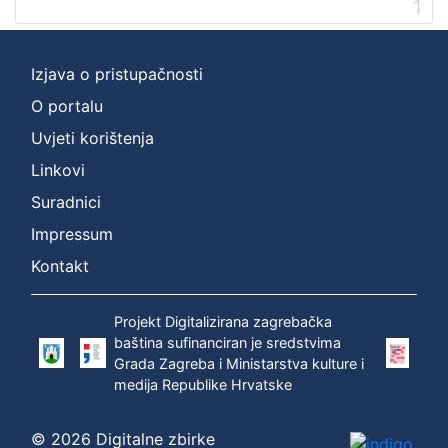
1
[
2
]
Izjava o pristupačnosti
Prava
O portalu
Zaštićeno autorskim pravom
1
Uvjeti korištenja
Linkovi
Suradnici
[
Impressum
1
]
Kontakt
Vrsta
građe
Projekt Digitalizirana zagrebačka
zvučna građa - neglazbena
1
baština sufinanciran je sredstvima
Grada Zagreba i Ministarstva kulture i
medija Republike Hrvatske
[
© 2026 Digitalne zbirke
1