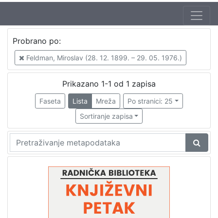
Autor
Probrano po:
Mudri-Škunca, Vera
1
Feldman, Miroslav (28. 12. 1899. – 29. 05. 1976.)
Hergešić, Ivo, ml. (23. 07. 1904. – 29. 12. 1977.)
1
Feldman, Miroslav (28. 12. 1899. – 29. 05. 1976.)
1
Prikazano 1-1 od 1 zapisa
Glesinger, Lavoslav (6. 02. 1901. – 29. 03. 1986.)
1
Faseta
Lista
Mreža
Po stranici: 25
Sortiranje zapisa
[
4
]
Izdavač
Knjižnice grada Zagreba
1