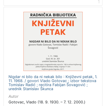
1
[
2
]
Prava
Zaštićeno autorskim pravom
3
[
1
]
Vrsta
građe
Nigdar ni bilo da ni nekak bilo : Književni petak, 1.
zvučna građa - neglazbena
3
11. 1968. / govori Vlado Gotovac ; izbor tekstova
Tomislav Radić ; recitira Fabijan Šovagović ;
urednik Stanislav Škunca
Autor
[
Gotovac, Vlado (18. 9. 1930. – 7. 12. 2000.)
1