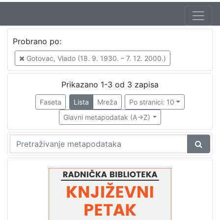
Autor
Probrano po:
Škunca, Stanislav
3
Gotovac, Vlado (18. 9. 1930. – 7. 12. 2000.)
Gotovac, Vlado (18. 9. 1930. – 7. 12. 2000.)
3
Šovagović, Fabijan (4. 01. 1932. – 1. 01. 2001.)
1
Prikazano 1-3 od 3 zapisa
Radić, Tomislav (8. 12. 1940. – 7. 3. 2015.)
1
Faseta
Lista
Mreža
Po stranici: 10
Glavni metapodatak (A->Z)
[
4
]
Izdavač
Knjižnice grada Zagreba
3