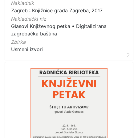
Nakladnik
]
Zagreb : Knjižnice grada Zagreba, 2017
Zbirka
Nakladnički niz
Usmeni izvori
3
Glasovi Književnog petka
•
Digitalizirana
zagrebačka baština
Zbirka
Usmeni izvori
[
2
1
]