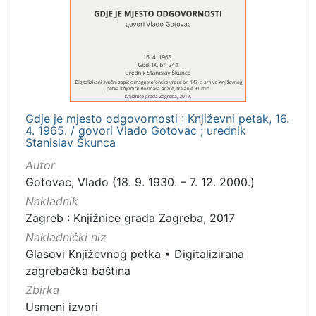
[
1
]
Mjesto
izdanja
Zagreb
3
Gdje je mjesto odgovornosti : Književni petak, 16.
4. 1965. / govori Vlado Gotovac ; urednik
Stanislav Škunca
[
Autor
1
Gotovac, Vlado (18. 9. 1930. – 7. 12. 2000.)
]
Nakladnik
Nakladnička
Zagreb : Knjižnice grada Zagreba, 2017
cjelina
Nakladnički niz
Digitalizirana zagrebačka baština
3
Glasovi Književnog petka
•
Digitalizirana
Glasovi Književnog petka
3
zagrebačka baština
Zbirka
Usmeni izvori