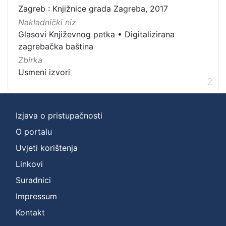
Zagreb : Knjižnice grada Zagreba, 2017
]
Nakladnički niz
Zbirka
Glasovi Književnog petka
•
Digitalizirana
Usmeni izvori
2
zagrebačka baština
Zbirka
Usmeni izvori
2
[
1
]
Izjava o pristupačnosti
O portalu
Uvjeti korištenja
Linkovi
Suradnici
Impressum
Kontakt