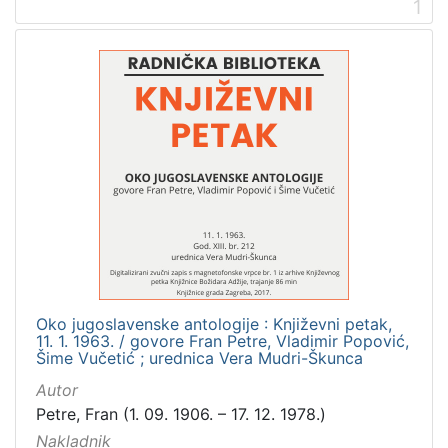
1
[
2
]
Prava
Zaštićeno autorskim pravom
2
[
1
]
Vrsta
građe
Oko jugoslavenske antologije : Književni petak,
zvučna građa - neglazbena
2
11. 1. 1963. / govore Fran Petre, Vladimir Popović,
Šime Vučetić ; urednica Vera Mudri-Škunca
Autor
Petre, Fran (1. 09. 1906. – 17. 12. 1978.)
[
Nakladnik
1