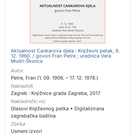
[
1
]
Mjesto
izdanja
Zagreb
2
Aktualnost Cankarova djela : Književni petak, 9.
12. 1960. / govori Fran Petre ; urednica Vera
Mudri-Škunca
[
Autor
1
Petre, Fran (1. 09. 1906. – 17. 12. 1978.)
]
Nakladnik
Nakladnička
Zagreb : Knjižnice grada Zagreba, 2017
cjelina
Nakladnički niz
Digitalizirana zagrebačka baština
2
Glasovi Književnog petka
•
Digitalizirana
Glasovi Književnog petka
2
zagrebačka baština
Zbirka
Usmeni izvori