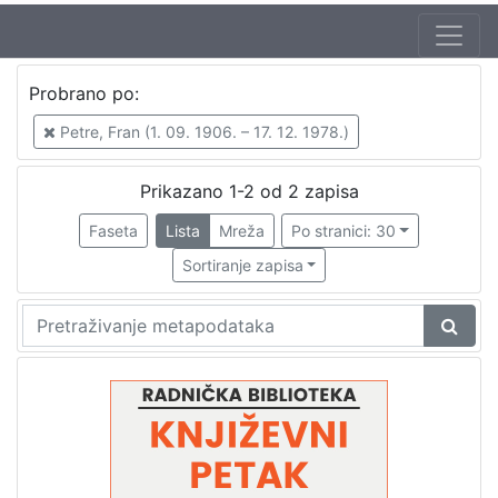
Autor
Probrano po:
Mudri-Škunca, Vera
2
Petre, Fran (1. 09. 1906. – 17. 12. 1978.)
Petre, Fran (1. 09. 1906. – 17. 12. 1978.)
2
Popović, Vladimir (12. 02. 1910. – 23. 12. 1995.)
1
Prikazano 1-2 od 2 zapisa
Vučetić, Šime (21. 03. 1909. – 28. 07. 1987.)
1
Faseta
Lista
Mreža
Po stranici: 30
Sortiranje zapisa
[
4
]
Izdavač
Knjižnice grada Zagreba
2