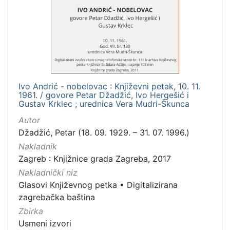
[
1
]
Mjesto
izdanja
Zagreb
1
Ivo Andrić - nobelovac : Književni petak, 10. 11.
1961. / govore Petar Džadžić, Ivo Hergešić i
Gustav Krklec ; urednica Vera Mudri-Škunca
[
Autor
1
Džadžić, Petar (18. 09. 1929. – 31. 07. 1996.)
]
Nakladnik
Nakladnička
Zagreb : Knjižnice grada Zagreba, 2017
cjelina
Nakladnički niz
Digitalizirana zagrebačka baština
1
Glasovi Književnog petka
•
Digitalizirana
Glasovi Književnog petka
1
zagrebačka baština
Zbirka
Usmeni izvori