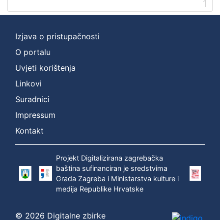
1
[
2
]
Izjava o pristupačnosti
Prava
O portalu
Zaštićeno autorskim pravom
1
Uvjeti korištenja
Linkovi
Suradnici
[
Impressum
1
]
Kontakt
Vrsta
građe
Projekt Digitalizirana zagrebačka
zvučna građa - neglazbena
1
baština sufinanciran je sredstvima
Grada Zagreba i Ministarstva kulture i
medija Republike Hrvatske
[
© 2026 Digitalne zbirke
1