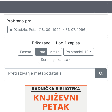
Autor
Probrano po:
Mudri-Škunca, Vera
1
Džadžić, Petar (18. 09. 1929. – 31. 07. 1996.)
Krklec, Gustav (23. 06. 1899. – 30. 10. 1977)
1
Hergešić, Ivo, ml. (23. 07. 1904. – 29. 12. 1977.)
1
Prikazano 1-1 od 1 zapisa
Džadžić, Petar (18. 09. 1929. – 31. 07. 1996.)
1
Faseta
Lista
Mreža
Po stranici: 10
Sortiranje zapisa
[
4
]
Izdavač
Knjižnice grada Zagreba
1