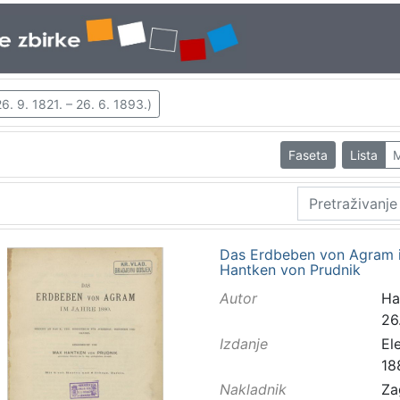
. 9. 1821. – 26. 6. 1893.)
Faseta
Lista
M
Das Erdbeben von Agram i
Hantken von Prudnik
Autor
Ha
26
Izdanje
El
18
Nakladnik
Za