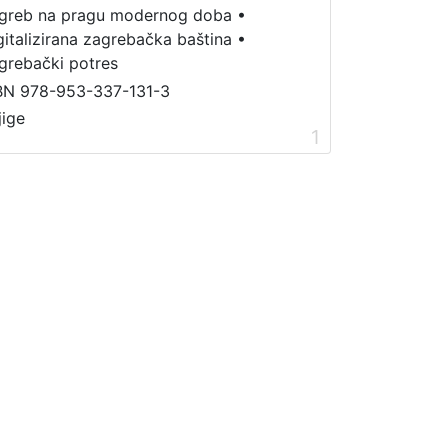
greb na pragu modernog doba
•
gitalizirana zagrebačka baština
•
grebački potres
BN 978-953-337-131-3
jige
1