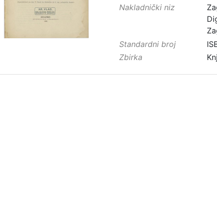
Nakladnički niz
Za
Di
Za
Standardni broj
IS
Zbirka
Kn