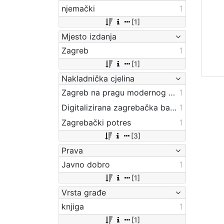
njemački
1
[1]
Mjesto izdanja
Zagreb
1
[1]
Nakladnička cjelina
Zagreb na pragu modernog doba
1
Digitalizirana zagrebačka baština
1
Zagrebački potres
1
[3]
Prava
Javno dobro
1
[1]
Vrsta građe
knjiga
1
[1]