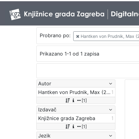
Probrano po:
Hantken von Prudnik, Max (26
Prikazano 1-1 od 1 zapisa
Autor
Hantken von Prudnik, Max (26. 9. 1821. – 26. 6. 1893.)
1
[1]
Izdavač
Knjižnice grada Zagreba
1
[1]
Jezik