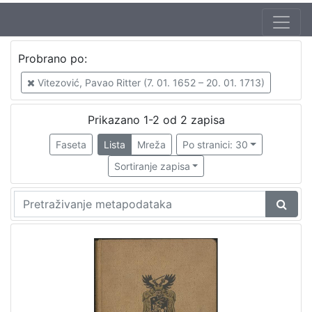
Jezik
Probrano po:
hrvatski
1
Vitezović, Pavao Ritter (7. 01. 1652 – 20. 01. 1713)
Prikazano 1-2 od 2 zapisa
[
1
Faseta
Lista
Mreža
Po stranici: 30
]
Sortiranje zapisa