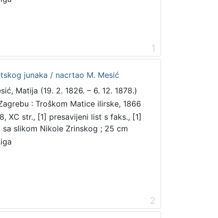
1
etskog junaka / nacrtao M. Mesić
ić, Matija (19. 2. 1826. – 6. 12. 1878.)
Zagrebu : Troškom Matice ilirske, 1866
, XC str., [1] presavijeni list s faks., [1]
st sa slikom Nikole Zrinskog ; 25 cm
jiga
2