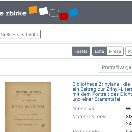
(1508. – 7. 9. 1566.)
Faseta
Lista
Mreža
Po
Bibliotheca Zrinyiana : die
ein Beitrag zur Zrinyi-Litera
mit dem Portrait des Dich
und einer Stammtafel
Impresum
Wi
Materijalni opis
XIX
24
Vrsta građe
kn