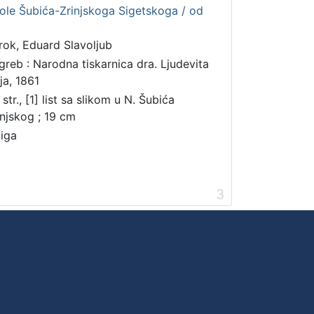
kole Šubića-Zrinjskoga Sigetskoga / od
rok, Eduard Slavoljub
greb : Narodna tiskarnica dra. Ljudevita
ja, 1861
str., [1] list sa slikom u N. Šubića
injskog ; 19 cm
jiga
3