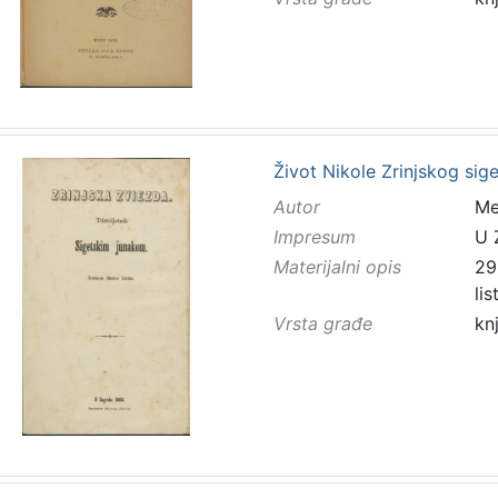
Život Nikole Zrinjskog sig
Autor
Mes
Impresum
U 
Materijalni opis
298
li
Vrsta građe
kn