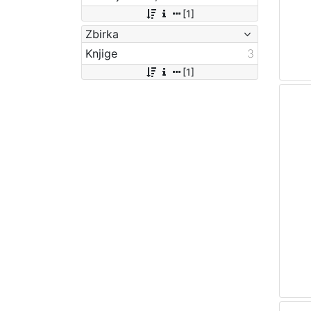
[1]
Zbirka
Knjige
3
[1]