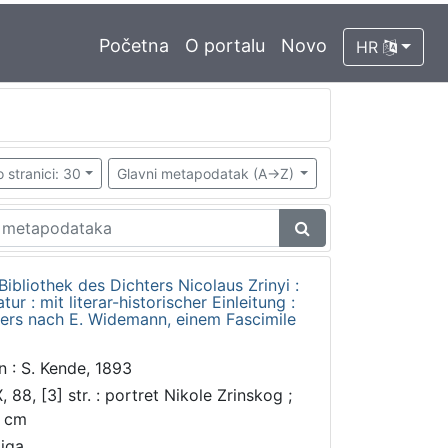
Početna
O portalu
Novo
HR
 stranici: 30
Glavni metapodatak (A->Z)
 Bibliothek des Dichters Nicolaus Zrinyi :
tur : mit literar-historischer Einleitung :
ters nach E. Widemann, einem Fascimile
n : S. Kende, 1893
, 88, [3] str. : portret Nikole Zrinskog ;
 cm
jiga