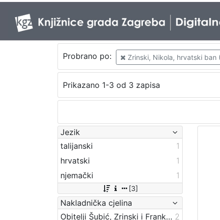
Probrano po:
Zrinski, Nikola, hrvatski ban 
Prikazano 1-3 od 3 zapisa
Jezik
talijanski
1
hrvatski
1
njemački
1
[3]
Nakladnička cjelina
Obitelji Šubić, Zrinski i Frankopan
2