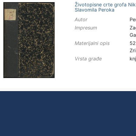
Životopisne crte grofa Ni
Slavomila Peroka
Autor
Pe
Impresum
Za
Ga
Materijalni opis
52 
Zr
Vrsta građe
kn