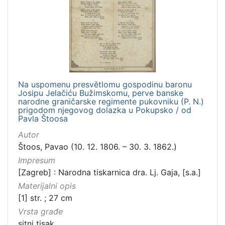
]
Zbirka
Sitni tisak
1
Na uspomenu presvětlomu gospodinu baronu
[
Josipu Jelačiću Bužimskomu, perve banske
1
narodne graničarske regimente pukovniku (P. N.)
]
prigodom njegovog dolazka u Pokupsko / od
Pavla Štoosa
Autor
Štoos, Pavao (10. 12. 1806. – 30. 3. 1862.)
Impresum
[Zagreb] : Narodna tiskarnica dra. Lj. Gaja, [s.a.]
Materijalni opis
[1] str. ; 27 cm
Vrsta građe
sitni tisak