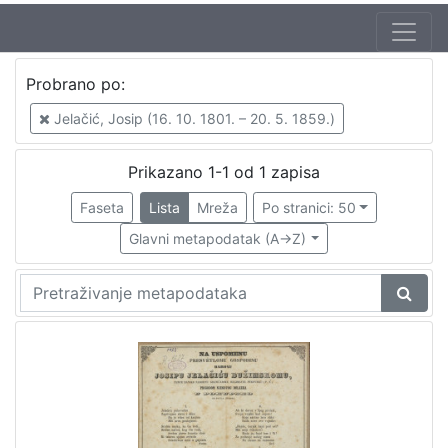
Jezik
Probrano po:
hrvatski
1
Jelačić, Josip (16. 10. 1801. – 20. 5. 1859.)
Prikazano 1-1 od 1 zapisa
[
1
Faseta
Lista
Mreža
Po stranici: 50
]
Glavni metapodatak (A->Z)
Nakladnička
cjelina
Ilirci
1
Gajeva tiskara
1
[
2