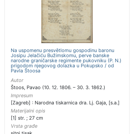
]
Zbirka
Sitni tisak
1
Na uspomenu presvětlomu gospodinu baronu
[
Josipu Jelačiću Bužimskomu, perve banske
1
narodne graničarske regimente pukovniku (P. N.)
]
prigodom njegovog dolazka u Pokupsko / od
Pavla Štoosa
Autor
Štoos, Pavao (10. 12. 1806. – 30. 3. 1862.)
Impresum
[Zagreb] : Narodna tiskarnica dra. Lj. Gaja, [s.a.]
Materijalni opis
[1] str. ; 27 cm
Vrsta građe
sitni tisak