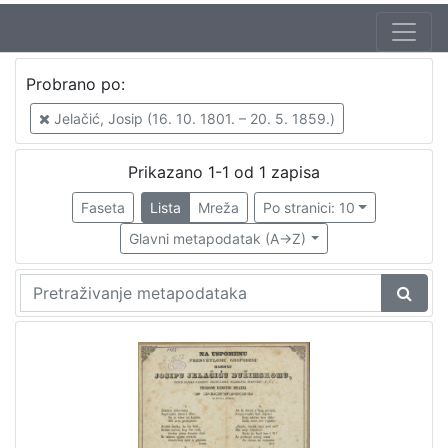
Jezik
Probrano po:
hrvatski
1
Jelačić, Josip (16. 10. 1801. – 20. 5. 1859.)
Prikazano 1-1 od 1 zapisa
[
1
Faseta
Lista
Mreža
Po stranici: 10
]
Glavni metapodatak (A->Z)
Nakladnička
cjelina
Ilirci
1
Gajeva tiskara
1
[
2