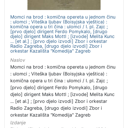
Momci na brod : komična opereta u jednom činu
: ulomci ; Viteška ljubav (Boisyjska vještica) :
komična opera u tri čina : ulomci / I. pl. Zajc ;
[prvo djelo] dirigent Ferdo Pomykalo, [drugo
djelo] dirigent Maks Mottl ; [izvode] Melita Kunc
... [et al.] ; [prvo djelo izvodi] Zbor i orkestar
Radio Zagreba, [drugo djelo izvodi] Zbor i
orkestar Kazališta "Komedija" Zagreb
Naslov
Momci na brod : komična opereta u jednom činu
: ulomci ; Viteška ljubav (Boisyjska vještica) :
komična opera u tri čina : ulomci / I. pl. Zajc ;
[prvo djelo] dirigent Ferdo Pomykalo, [drugo
djelo] dirigent Maks Mottl ; [izvode] Melita Kunc
... [et al.] ; [prvo djelo izvodi] Zbor i orkestar
Radio Zagreba, [drugo djelo izvodi] Zbor i
orkestar Kazališta "Komedija" Zagreb
Izdanje