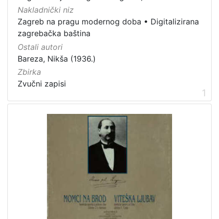
]
Nakladnički niz
Vrsta
Zagreb na pragu modernog doba
•
Digitalizirana
građe
zagrebačka baština
zvučna građa - glazbena
3
Ostali autori
Bareza, Nikša (1936.)
Zbirka
Zvučni zapisi
[
1
1
]
Zbirka
Zvučni zapisi
3
[
1
]