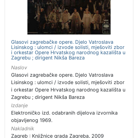
Mjesto
izdanja
Zagreb
3
Glasovi zagrebačke opere. Djelo Vatroslava
Lisinskog : ulomci / izvode solisti, mješoviti zbor
[
i orkestar Opere Hrvatskog narodnog kazališta u
Zagrebu ; dirigent Nikša Bareza
1
]
Naslov
Nakladnička
Glasovi zagrebačke opere. Djelo Vatroslava
cjelina
Lisinskog : ulomci / izvode solisti, mješoviti zbor
i orkestar Opere Hrvatskog narodnog kazališta u
Zagreb na pragu modernog doba
3
Zagrebu ; dirigent Nikša Bareza
Digitalizirana zagrebačka baština
3
Izdanje
Elektroničko izd. odabranih dijelova izvornika
objavljenog 1969.
[
Nakladnik
2
Zagreb : Knjižnice grada Zagreba, 2009