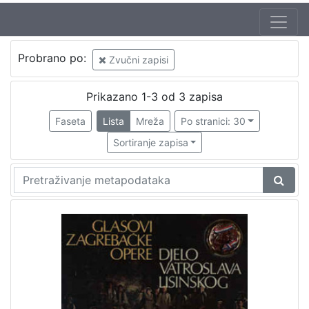
Autor
Probrano po:
Zvučni zapisi
Zajc, Ivan, ml. (03. 08. 1832. – 16. 12. 1914.)
1
Pollak, Irma
1
Prikazano 1-3 od 3 zapisa
Faseta
Lista
Mreža
Po stranici: 30
Sortiranje zapisa
[
2
]
Izdavač
Knjižnice grada Zagreba
2
[
1
]