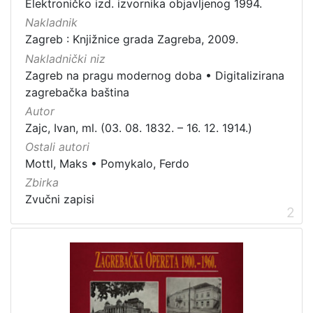
Elektroničko izd. izvornika objavljenog 1994.
Nakladnik
Zagreb : Knjižnice grada Zagreba, 2009.
Nakladnički niz
Zagreb na pragu modernog doba
•
Digitalizirana
zagrebačka baština
Autor
Zajc, Ivan, ml. (03. 08. 1832. – 16. 12. 1914.)
Ostali autori
Mottl, Maks
•
Pomykalo, Ferdo
Zbirka
Zvučni zapisi
2