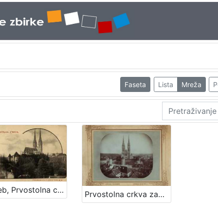
Faseta
Lista
Mreža
P
Zagreb, Prvostolna crkva
Prvostolna crkva zagrebačka / Atelier Mosinger