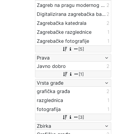
Zagreb na pragu modernog doba
2
Digitalizirana zagrebačka baština
2
Zagrebačka katedrala
2
Zagrebačke razglednice
1
Zagrebačke fotografije
1
[5]
Prava
Javno dobro
2
[1]
Vrsta građe
grafička građa
2
razglednica
1
fotografija
1
[3]
Zbirka