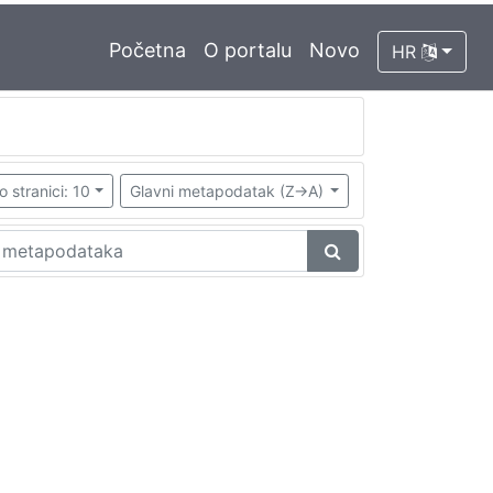
Početna
O portalu
Novo
HR
o stranici: 10
Glavni metapodatak (Z->A)