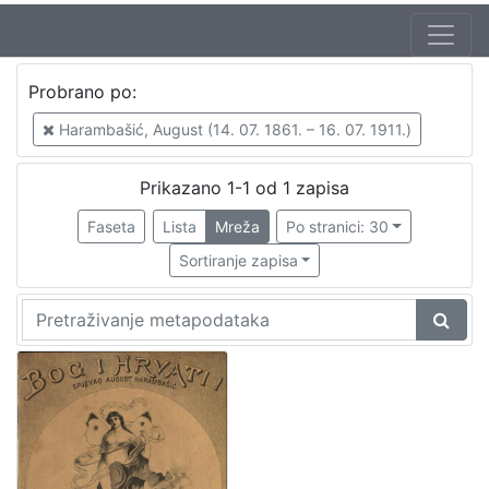
Autor
Probrano po:
Vilhar-Kalski, Franjo Serafin (5. 1. 1852. – 4. 3. 1928.)
1
Harambašić, August (14. 07. 1861. – 16. 07. 1911.)
Harambašić, August (14. 07. 1861. – 16. 07. 1911.)
1
Prikazano 1-1 od 1 zapisa
Faseta
Lista
Mreža
Po stranici: 30
[
2
Sortiranje zapisa
]
Mjesto
izdanja
Zagreb
1
[
1