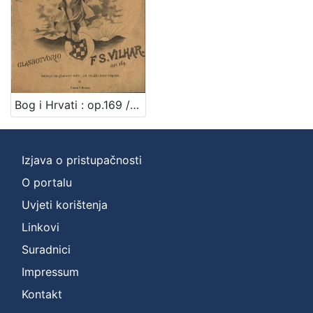
]
Nakladnička
cjelina
Digitalizirana zagrebačka baština
1
Iz opusa Franje Serafina Vilhara-Kalskog
1
Bog i Hrvati : op.169 / glasbotvorio F. S. Vilhar ; spjevao August Harambašić
[
Izjava o pristupačnosti
2
O portalu
]
Uvjeti korištenja
Vrsta
građe
Linkovi
notna građa
1
Suradnici
Impressum
Kontakt
[