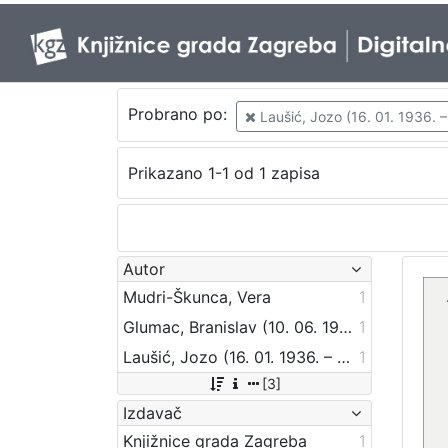
Probrano po:
Laušić, Jozo (16. 01. 1936. –
Prikazano 1-1 od 1 zapisa
Autor
Mudri-Škunca, Vera
1
Glumac, Branislav (10. 06. 1938.)
1
Laušić, Jozo (16. 01. 1936. – 29. 04. 2002.)
1
[3]
Izdavač
Knjižnice grada Zagreba
1