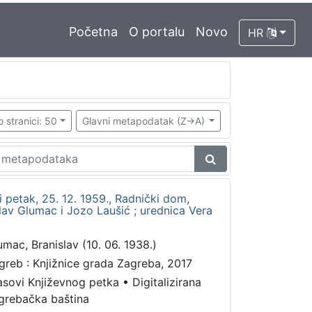
Početna
O portalu
Novo
HR
o stranici: 50
Glavni metapodatak (Z->A)
i petak, 25. 12. 1959., Radnički dom,
lav Glumac i Jozo Laušić ; urednica Vera
umac, Branislav (10. 06. 1938.)
greb : Knjižnice grada Zagreba, 2017
asovi Književnog petka
•
Digitalizirana
grebačka baština