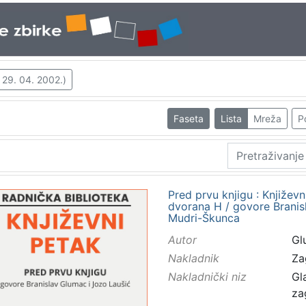
 29. 04. 2002.)
Faseta
Lista
Mreža
P
Pred prvu knjigu : Književn
dvorana H / govore Branis
Mudri-Škunca
Autor
Gl
Nakladnik
Za
Nakladnički niz
Gl
za