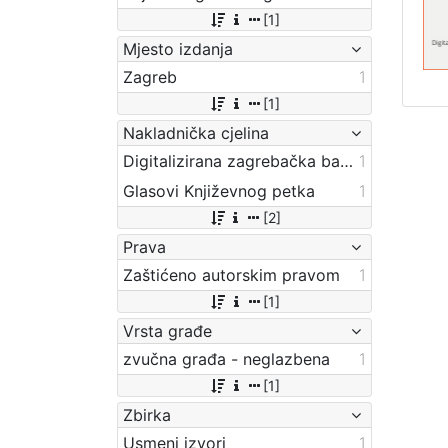
[1]
Mjesto izdanja
Zagreb
1
[1]
Nakladnička cjelina
Digitalizirana zagrebačka baština
1
Glasovi Književnog petka
1
[2]
Prava
Zaštićeno autorskim pravom
1
[1]
Vrsta građe
zvučna građa - neglazbena
1
[1]
Zbirka
Usmeni izvori
1