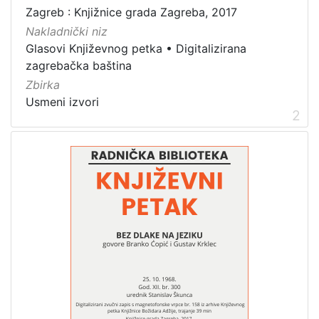
zvučna građa - neglazbena
3
Zagreb : Knjižnice grada Zagreba, 2017
Nakladnički niz
Glasovi Književnog petka
•
Digitalizirana
zagrebačka baština
[
Zbirka
1
]
Usmeni izvori
2
Zbirka
Usmeni izvori
3
[
1
]