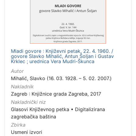
Izdavač
Knjižnice grada Zagreba
3
[
1
Mladi govore : Književni petak, 22. 4. 1960. /
]
govore Slavko Mihalić, Antun Šoljan i Gustav
Krklec ; urednica Vera Mudri-Škunca
Mjesto
izdanja
Autor
Mihalić, Slavko (16. 03. 1928. – 5. 02. 2007.)
Zagreb
3
Nakladnik
Zagreb : Knjižnice grada Zagreba, 2017
Nakladnički niz
[
Glasovi Književnog petka
•
Digitalizirana
1
zagrebačka baština
]
Zbirka
Nakladnička
Usmeni izvori
cjelina