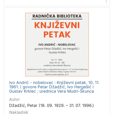
1
Digitalizirana zagrebačka baština
3
Glasovi Književnog petka
3
[
2
]
Prava
Zaštićeno autorskim pravom
3
Ivo Andrić - nobelovac : Književni petak, 10. 11.
[
1961. / govore Petar Džadžić, Ivo Hergešić i
1
Gustav Krklec ; urednica Vera Mudri-Škunca
]
Autor
Vrsta
Džadžić, Petar (18. 09. 1929. – 31. 07. 1996.)
građe
Nakladnik