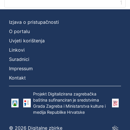
1
Zbirka
Serijske publikacije
1
Izjava o pristupačnosti
O portalu
Uvjeti korištenja
[
1
Linkovi
]
Suradnici
Impressum
Kontakt
Projekt Digitalizirana zagrebačka
baština sufinanciran je sredstvima
Grada Zagreba i Ministarstva kulture i
medija Republike Hrvatske
© 2026 Digitalne zbirke