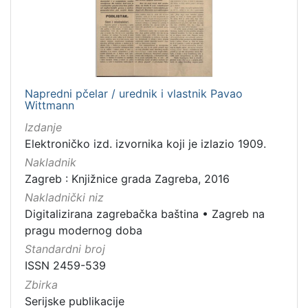
Nakladnička
cjelina
Zagreb na pragu modernog doba
1
Digitalizirana zagrebačka baština
1
Napredni pčelar / urednik i vlastnik Pavao
Wittmann
Izdanje
[
Elektroničko izd. izvornika koji je izlazio 1909.
2
]
Nakladnik
Zagreb : Knjižnice grada Zagreba, 2016
Vrsta
Nakladnički niz
građe
Digitalizirana zagrebačka baština
•
Zagreb na
časopis
1
pragu modernog doba
Standardni broj
ISSN 2459-539
[
Zbirka
1
Serijske publikacije
]