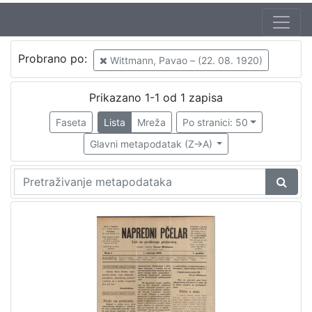
Autor
Probrano po:
Wittmann, Pavao – (22. 08. 1920)
Wittmann, Pavao – (22. 08. 1920)
1
Prikazano 1-1 od 1 zapisa
Faseta
Lista
Mreža
Po stranici: 50
[
1
Glavni metapodatak (Z->A)
]
Mjesto
izdanja
Zagreb
1
[
1
]