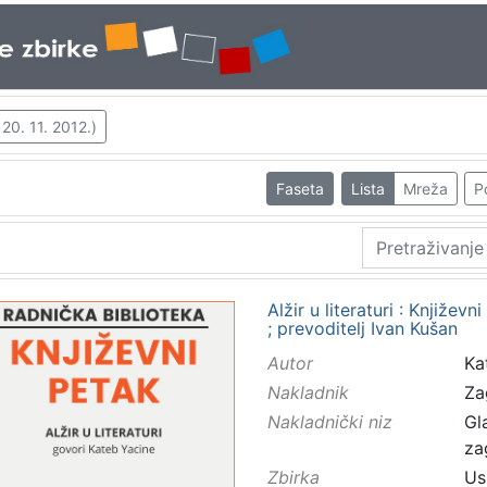
20. 11. 2012.)
Faseta
Lista
Mreža
P
Alžir u literaturi : Književ
; prevoditelj Ivan Kušan
Autor
Ka
Nakladnik
Za
Nakladnički niz
Gl
za
Zbirka
Us