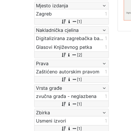
Mjesto izdanja
Zagreb
1
[1]
Nakladnička cjelina
Digitalizirana zagrebačka baština
1
Glasovi Književnog petka
1
[2]
Prava
Zaštićeno autorskim pravom
1
[1]
Vrsta građe
zvučna građa - neglazbena
1
[1]
Zbirka
Usmeni izvori
1
[1]