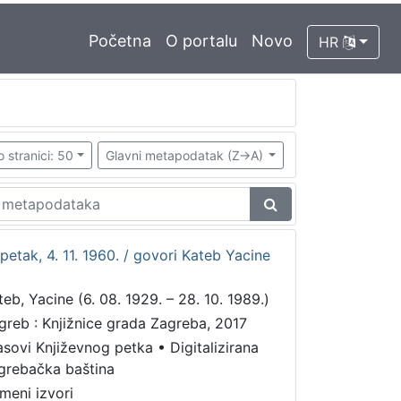
Početna
O portalu
Novo
HR
o stranici: 50
Glavni metapodatak (Z->A)
ni petak, 4. 11. 1960. / govori Kateb Yacine
teb, Yacine (6. 08. 1929. – 28. 10. 1989.)
greb : Knjižnice grada Zagreba, 2017
asovi Književnog petka
•
Digitalizirana
grebačka baština
meni izvori