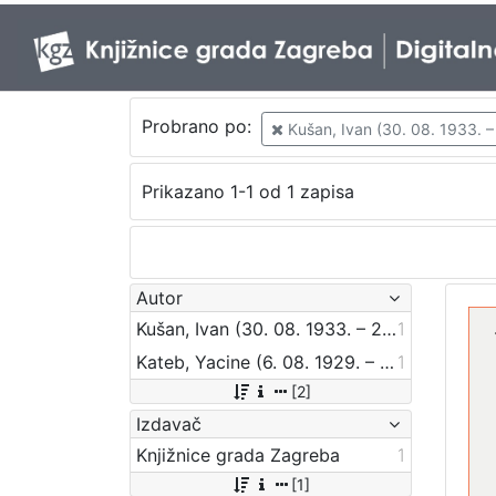
Probrano po:
Kušan, Ivan (30. 08. 1933. – 
Prikazano 1-1 od 1 zapisa
Autor
Kušan, Ivan (30. 08. 1933. – 20. 11. 2012.)
1
Kateb, Yacine (6. 08. 1929. – 28. 10. 1989.)
1
[2]
Izdavač
Knjižnice grada Zagreba
1
[1]