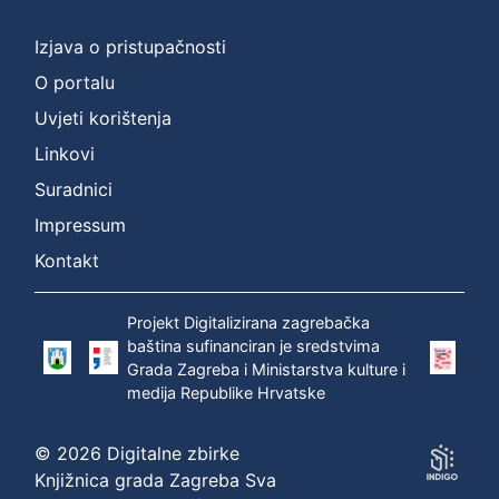
Zbirka
Izjava o pristupačnosti
Digitalna zbirka Zaprešića
1
O portalu
Uvjeti korištenja
Linkovi
[
1
Suradnici
]
Impressum
Kontakt
Projekt Digitalizirana zagrebačka
baština sufinanciran je sredstvima
Grada Zagreba i Ministarstva kulture i
medija Republike Hrvatske
© 2026 Digitalne zbirke
Knjižnica grada Zagreba Sva