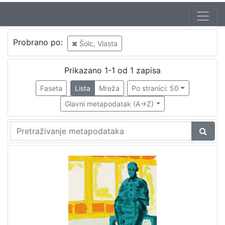
Autor
Probrano po:
Šolc, Vlasta
Bartolić, Marija
1
Šolc, Vlasta
1
Prikazano 1-1 od 1 zapisa
Faseta
Lista
Mreža
Po stranici: 50
Glavni metapodatak (A->Z)
[
2
]
Mjesto
izdanja
Zaprešić
1
[
1