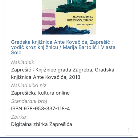
]
Nakladnička
cjelina
Zaprešićka kultura online
1
Gradska knjižnica Ante Kovačića, Zaprešić :
vodič kroz knjižnicu / Marija Bartolić i Vlasta
Šolc
[
Nakladnik
1
Zaprešić : Knjižnice grada Zagreba, Gradska
]
knjižnica Ante Kovačića, 2018
Vrsta
Nakladnički niz
građe
Zaprešićka kultura online
knjiga
1
Standardni broj
ISBN 978-953-337-118-4
Zbirka
Digitalna zbirka Zaprešića
[
1
1
]