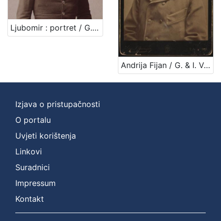
Jezik
hrvatski
2
Ljubomir : portret / G. u. I. Varga
Andrija Fijan / G. & I. Varga
[
1
]
Izjava o pristupačnosti
Mjesto
izdanja
O portalu
Zagreb
2
Uvjeti korištenja
Linkovi
Suradnici
[
Impressum
1
]
Kontakt
Nakladnička