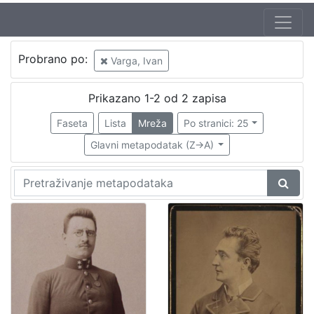
Autor
Probrano po:
Varga, Ivan
Varga, Gjuro
2
Varga, Ivan
2
Prikazano 1-2 od 2 zapisa
Faseta
Lista
Mreža
Po stranici: 25
Glavni metapodatak (Z->A)
[
2
]
Izdavač
Knjižnice grada Zagreba
1
[
1
]