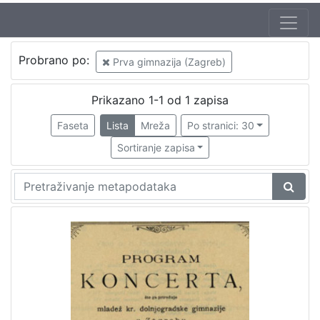
Mjesto
Probrano po:
Prva gimnazija (Zagreb)
izdanja
Zagreb
1
Prikazano 1-1 od 1 zapisa
Faseta
Lista
Mreža
Po stranici: 30
Sortiranje zapisa
[
1
]
Nakladnička
cjelina
Zagreb na pragu modernog doba
1
Digitalizirana zagrebačka baština
1