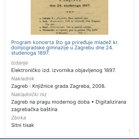
[
2
]
Vrsta
građe
sitni tisak
1
Program koncerta što ga priređuje mladež kr.
dolnjogradske gimnazije u Zagrebu dne 24.
studenoga 1897.
Izdanje
[
Elektroničko izd. izvornika objavljenog 1897.
1
Nakladnik
]
Zagreb : Knjižnice grada Zagreba, 2008.
Zbirka
Nakladnički niz
Sitni tisak
1
Zagreb na pragu modernog doba
•
Digitalizirana
zagrebačka baština
Zbirka
Sitni tisak
[
1
1
]