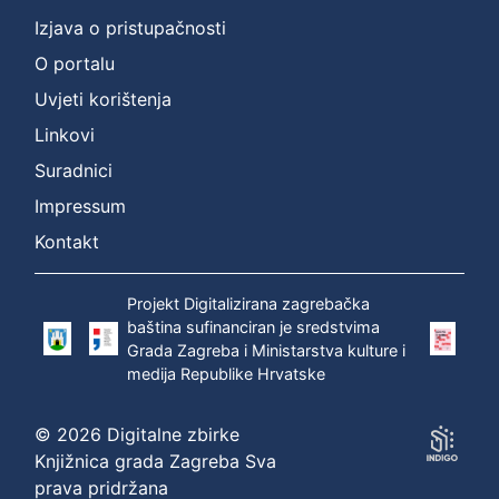
]
Izjava o pristupačnosti
Prava
O portalu
Zaštićeno autorskim pravom
1
Uvjeti korištenja
Linkovi
Suradnici
[
1
Impressum
]
Kontakt
Vrsta
građe
Projekt Digitalizirana zagrebačka
zvučna građa - neglazbena
1
baština sufinanciran je sredstvima
Grada Zagreba i Ministarstva kulture i
medija Republike Hrvatske
[
1
© 2026 Digitalne zbirke
]
Knjižnica grada Zagreba Sva
Zbirka
prava pridržana