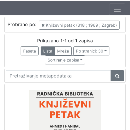
Autor
Probrano po:
Književni petak (318 ; 1969 ; Zagreb)
Škunca, Stanislav
1
Vereš, Saša (11. 07. 1926. – 30. 01. 1992.)
1
Prikazano 1-1 od 1 zapisa
Faseta
Lista
Mreža
Po stranici: 30
Sortiranje zapisa
[
2
]
Izdavač
Knjižnice grada Zagreba
1
[
1
]