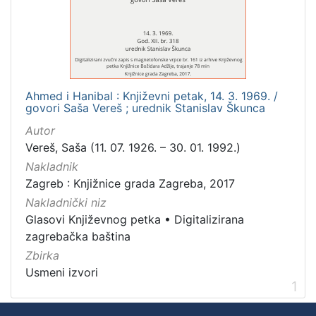
Mjesto
izdanja
Zagreb
1
Ahmed i Hanibal : Književni petak, 14. 3. 1969. /
govori Saša Vereš ; urednik Stanislav Škunca
[
Autor
1
Vereš, Saša (11. 07. 1926. – 30. 01. 1992.)
]
Nakladnik
Nakladnička
Zagreb : Knjižnice grada Zagreba, 2017
cjelina
Nakladnički niz
Digitalizirana zagrebačka baština
1
Glasovi Književnog petka
•
Digitalizirana
Glasovi Književnog petka
1
zagrebačka baština
Zbirka
Usmeni izvori
1
[
2