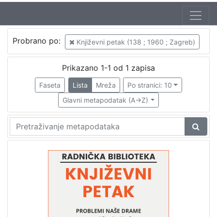
Autor
Probrano po:
Književni petak (138 ; 1960 ; Zagreb)
Mudri-Škunca, Vera
1
Kreft, Bratko (11. 02. 1905. – 17. 07. 1996.)
1
Prikazano 1-1 od 1 zapisa
Faseta
Lista
Mreža
Po stranici: 10
Glavni metapodatak (A->Z)
[
2
]
Izdavač
Knjižnice grada Zagreba
1
[
1
]