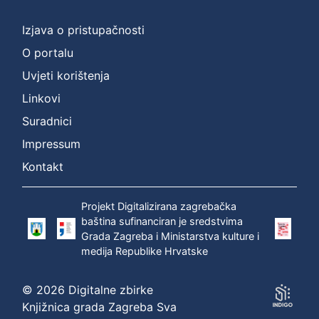
]
Prava
Izjava o pristupačnosti
Zaštićeno autorskim pravom
1
O portalu
Uvjeti korištenja
Linkovi
[
Suradnici
1
]
Impressum
Vrsta
Kontakt
građe
zvučna građa - neglazbena
1
Projekt Digitalizirana zagrebačka
baština sufinanciran je sredstvima
Grada Zagreba i Ministarstva kulture i
medija Republike Hrvatske
[
1
© 2026 Digitalne zbirke
]
Knjižnica grada Zagreba Sva
Zbirka