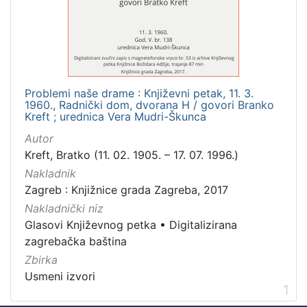
Mjesto
izdanja
Zagreb
1
Problemi naše drame : Književni petak, 11. 3.
1960., Radnički dom, dvorana H / govori Branko
[
Kreft ; urednica Vera Mudri-Škunca
1
Autor
]
Kreft, Bratko (11. 02. 1905. – 17. 07. 1996.)
Nakladnička
Nakladnik
cjelina
Zagreb : Knjižnice grada Zagreba, 2017
Digitalizirana zagrebačka baština
1
Nakladnički niz
Glasovi Književnog petka
1
Glasovi Književnog petka
•
Digitalizirana
zagrebačka baština
Zbirka
Usmeni izvori
[
1
2