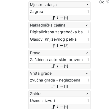
Mjesto izdanja
Zagreb
1
[1]
Nakladnička cjelina
Digitalizirana zagrebačka baština
1
Glasovi Književnog petka
1
[2]
Prava
Zaštićeno autorskim pravom
1
[1]
Vrsta građe
zvučna građa - neglazbena
1
[1]
Zbirka
Usmeni izvori
1
[1]