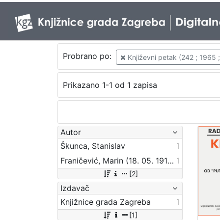
Probrano po:
Književni petak (242 ; 1965 
Prikazano 1-1 od 1 zapisa
Autor
Škunca, Stanislav
1
Franičević, Marin (18. 05. 1911. – 17. 07. 1990.)
1
[2]
Izdavač
Knjižnice grada Zagreba
1
[1]