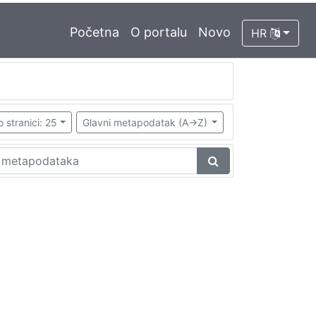
Početna
O portalu
Novo
HR
o stranici: 25
Glavni metapodatak (A->Z)