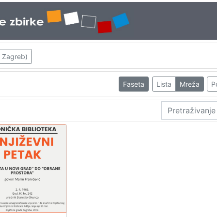
; Zagreb)
Faseta
Lista
Mreža
P