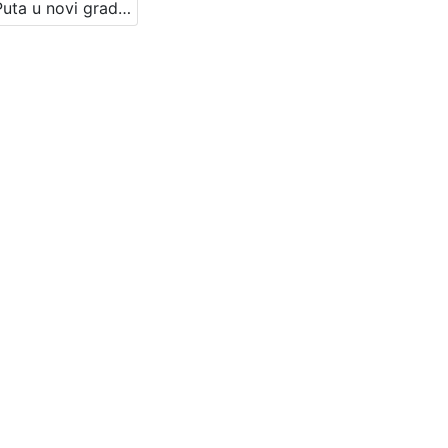
Od "Puta u novi grad" do "Obrane prostora" : Književni petak, 2. 4. 1965. / govori Marin Franičević ; urednik Stanislav Škunca