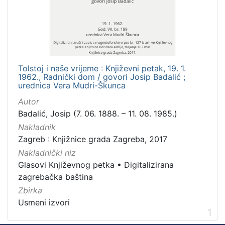
Mjesto
izdanja
Zagreb
1
Tolstoj i naše vrijeme : Književni petak, 19. 1.
1962., Radnički dom / govori Josip Badalić ;
[
urednica Vera Mudri-Škunca
1
Autor
]
Badalić, Josip (7. 06. 1888. – 11. 08. 1985.)
Nakladnička
Nakladnik
cjelina
Zagreb : Knjižnice grada Zagreba, 2017
Digitalizirana zagrebačka baština
1
Nakladnički niz
Glasovi Književnog petka
1
Glasovi Književnog petka
•
Digitalizirana
zagrebačka baština
Zbirka
Usmeni izvori
[
1
2