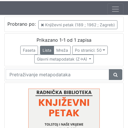
Autor
Probrano po:
Književni petak (189 ; 1962 ; Zagreb)
Mudri-Škunca, Vera
1
Badalić, Josip (7. 06. 1888. – 11. 08. 1985.)
1
Prikazano 1-1 od 1 zapisa
Faseta
Lista
Mreža
Po stranici: 50
Glavni metapodatak (Z->A)
[
2
]
Izdavač
Knjižnice grada Zagreba
1
[
1
]