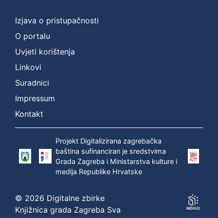
]
Prava
Izjava o pristupačnosti
Zaštićeno autorskim pravom
1
O portalu
Uvjeti korištenja
Linkovi
[
Suradnici
1
]
Impressum
Vrsta
Kontakt
građe
zvučna građa - neglazbena
1
Projekt Digitalizirana zagrebačka
baština sufinanciran je sredstvima
Grada Zagreba i Ministarstva kulture i
medija Republike Hrvatske
[
1
© 2026 Digitalne zbirke
]
Knjižnica grada Zagreba Sva
Zbirka