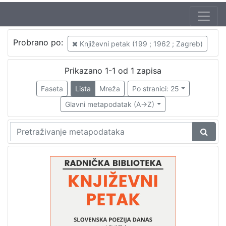
Autor
Probrano po:
Književni petak (199 ; 1962 ; Zagreb)
Zlobec, Ciril (4. 07. 1925.)
1
Mudri-Škunca, Vera
1
Prikazano 1-1 od 1 zapisa
Faseta
Lista
Mreža
Po stranici: 25
Glavni metapodatak (A->Z)
[
2
]
Izdavač
Knjižnice grada Zagreba
1
[
1
]