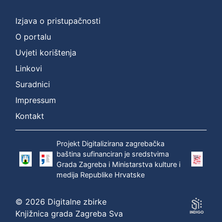
]
Prava
Izjava o pristupačnosti
Zaštićeno autorskim pravom
1
O portalu
Uvjeti korištenja
Linkovi
[
Suradnici
1
]
Impressum
Vrsta
Kontakt
građe
zvučna građa - neglazbena
1
Projekt Digitalizirana zagrebačka
baština sufinanciran je sredstvima
Grada Zagreba i Ministarstva kulture i
medija Republike Hrvatske
[
1
© 2026 Digitalne zbirke
]
Knjižnica grada Zagreba Sva
Zbirka