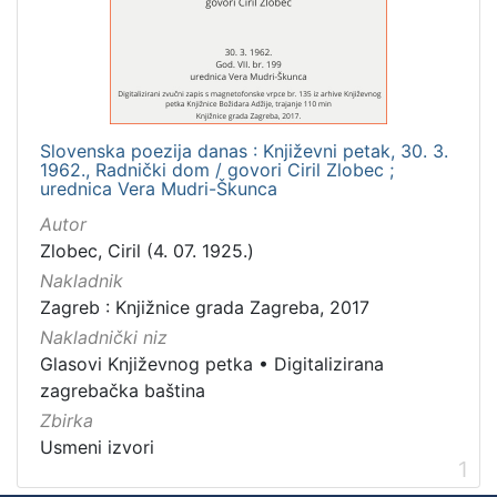
Mjesto
izdanja
Zagreb
1
Slovenska poezija danas : Književni petak, 30. 3.
1962., Radnički dom / govori Ciril Zlobec ;
[
urednica Vera Mudri-Škunca
1
Autor
]
Zlobec, Ciril (4. 07. 1925.)
Nakladnička
Nakladnik
cjelina
Zagreb : Knjižnice grada Zagreba, 2017
Glasovi Književnog petka
1
Nakladnički niz
Digitalizirana zagrebačka baština
1
Glasovi Književnog petka
•
Digitalizirana
zagrebačka baština
Zbirka
Usmeni izvori
[
1
2