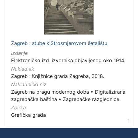
Nakladnička
cjelina
Zagreb na pragu modernog doba
1
Digitalizirana zagrebačka baština
1
Zagrebačke razglednice
1
Zagreb : stube k'Strosmjerovom šetalištu
Izdanje
Elektroničko izd. izvornika objavljenog oko 1914.
Nakladnik
[
3
Zagreb : Knjižnice grada Zagreba, 2018.
]
Nakladnički niz
Prava
Zagreb na pragu modernog doba
•
Digitalizirana
Javno dobro
1
zagrebačka baština
•
Zagrebačke razglednice
Zbirka
Grafička građa
1
[
1