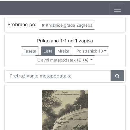
Izdavač
Probrano po:
Knjižnice grada Zagreba
Knjižnice grada Zagreba
1
Prikazano 1-1 od 1 zapisa
Faseta
Lista
Mreža
Po stranici: 10
[
1
Glavni metapodatak (Z->A)
]
Mjesto
izdanja
Zagreb
1
[
1
]