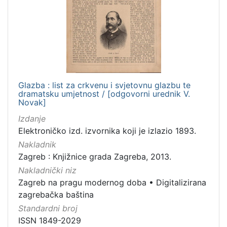
[
2
]
Vrsta
građe
časopis
2
Glazba : list za crkvenu i svjetovnu glazbu te
dramatsku umjetnost / [odgovorni urednik V.
Novak]
[
Izdanje
1
Elektroničko izd. izvornika koji je izlazio 1893.
]
Nakladnik
Zbirka
Zagreb : Knjižnice grada Zagreba, 2013.
Serijske publikacije
2
Nakladnički niz
Zagreb na pragu modernog doba
•
Digitalizirana
zagrebačka baština
[
Standardni broj
1
ISSN 1849-2029
]