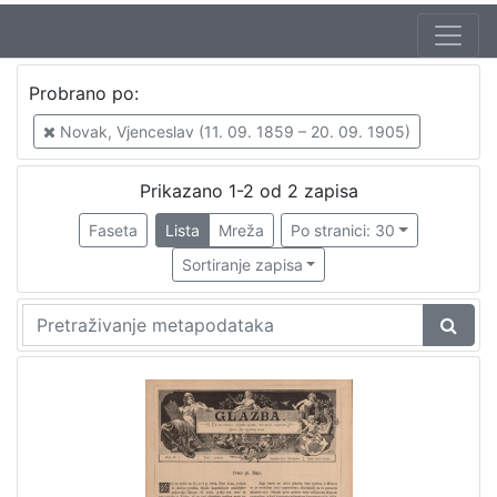
Mjesto
Probrano po:
izdanja
Zagreb
2
Novak, Vjenceslav (11. 09. 1859 – 20. 09. 1905)
Prikazano 1-2 od 2 zapisa
Faseta
Lista
Mreža
Po stranici: 30
[
1
Sortiranje zapisa
]
Nakladnička
cjelina
Zagreb na pragu modernog doba
2
Digitalizirana zagrebačka baština
2