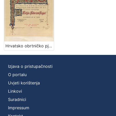
Nakladnička
cjelina
Priznanja zagrebačkih društava
1
Digitalizirana zagrebačka baština
1
Hrvatsko obrtničko pjevačko društvo Jug : [povelja] / [ilustrator] V. Kirin
[
2
]
Izjava o pristupačnosti
Prava
O portalu
Javno dobro
1
Uvjeti korištenja
Linkovi
[
Suradnici
1
Impressum
]