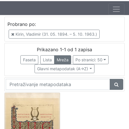
Izdavač
Probrano po:
Knjižnice grada Zagreba
1
Kirin, Vladimir (31. 05. 1894. – 5. 10. 1963.)
Prikazano 1-1 od 1 zapisa
[
1
Faseta
Lista
Mreža
Po stranici: 50
]
Glavni metapodatak (A->Z)
Mjesto
izdanja
Zagreb
1
[
1
]