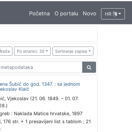
Početna
O portalu
Novo
HR
reža
Po stranici: 30
Sortiranje zapisa
mena Šubić do god. 1347. : sa jednom
ekoslav Klaić
ić, Vjekoslav (21. 06. 1849. – 01. 07.
28.)
greb : Naklada Matice hrvatske, 1897
I, 176 str. + 1 presavijeni list s tablom ; 21
m