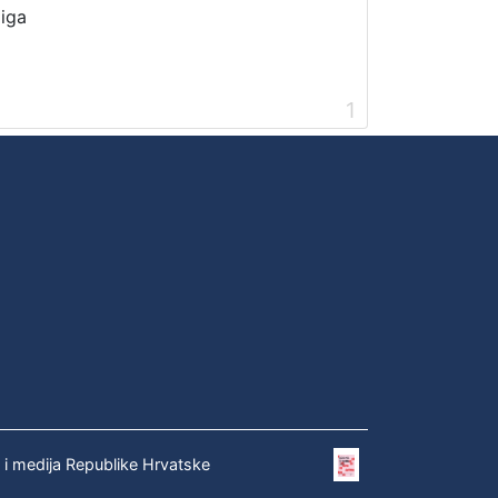
jiga
1
e i medija Republike Hrvatske