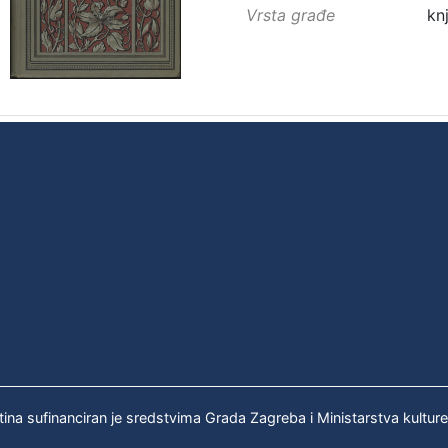
Vrsta građe
kn
tina sufinanciran je sredstvima Grada Zagreba i Ministarstva kultur