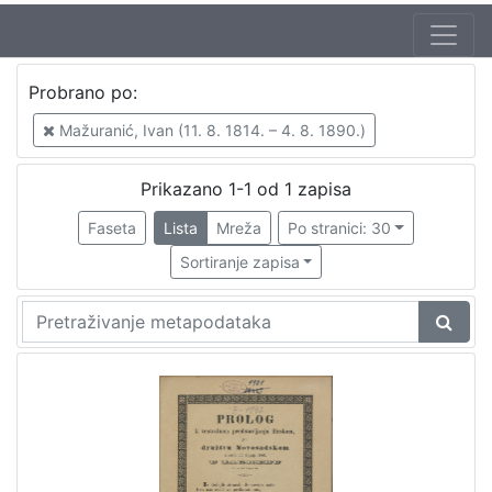
Jezik
Probrano po:
hrvatski
1
Mažuranić, Ivan (11. 8. 1814. – 4. 8. 1890.)
Prikazano 1-1 od 1 zapisa
[
1
Faseta
Lista
Mreža
Po stranici: 30
]
Sortiranje zapisa
Zbirka
Sitni tisak
1
[
1
]