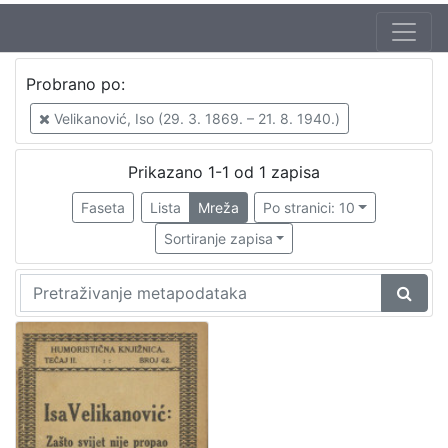
Jezik
Probrano po:
hrvatski
1
Velikanović, Iso (29. 3. 1869. – 21. 8. 1940.)
Prikazano 1-1 od 1 zapisa
[
1
Faseta
Lista
Mreža
Po stranici: 10
]
Sortiranje zapisa
Nakladnička
cjelina
Zagreb na pragu modernog doba
1
Digitalizirana zagrebačka baština
1
[
2