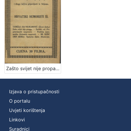
]
Zbirka
Knjige
1
[
1
]
Zašto svijet nije propao i druge šaljive pripovijesti iz Srijema / Isa Velikanović
Izjava o pristupačnosti
O portalu
Uvjeti korištenja
Linkovi
Suradnici