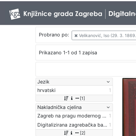
Probrano po:
Velikanović, Iso (29. 3. 1869.
Prikazano 1-1 od 1 zapisa
Jezik
hrvatski
1
[1]
Nakladnička cjelina
Zagreb na pragu modernog doba
1
Digitalizirana zagrebačka baština
1
[2]