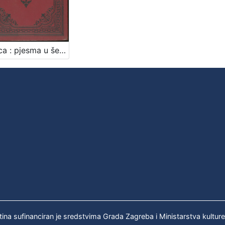
Otmica : pjesma u šest pjevanja / Isa Velikanović
tina sufinanciran je sredstvima Grada Zagreba i Ministarstva kultur