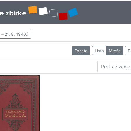
 – 21. 8. 1940.)
Faseta
Lista
Mreža
P