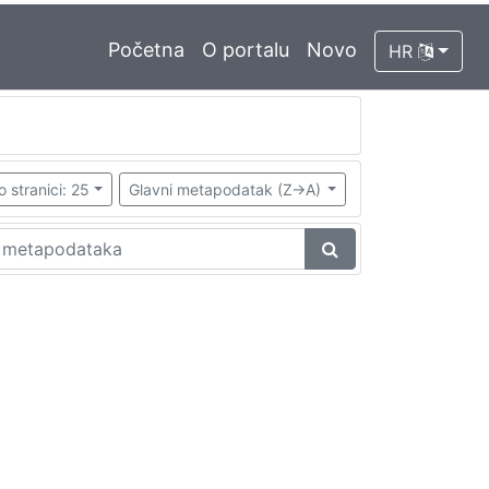
Početna
O portalu
Novo
HR
o stranici: 25
Glavni metapodatak (Z->A)