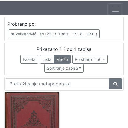
Jezik
Probrano po:
hrvatski
1
Velikanović, Iso (29. 3. 1869. – 21. 8. 1940.)
Prikazano 1-1 od 1 zapisa
[
1
Faseta
Lista
Mreža
Po stranici: 50
]
Sortiranje zapisa
Nakladnička
cjelina
Zagreb na pragu modernog doba
1
Digitalizirana zagrebačka baština
1
[
2