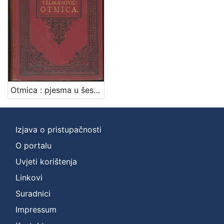
]
Zbirka
Knjige
1
[
Otmica : pjesma u šest pjevanja / Isa Velikanović
1
]
Izjava o pristupačnosti
O portalu
Uvjeti korištenja
Linkovi
Suradnici
Impressum