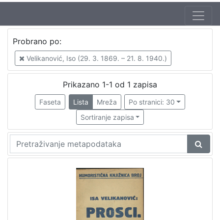
Jezik
Probrano po:
hrvatski
1
Velikanović, Iso (29. 3. 1869. – 21. 8. 1940.)
Prikazano 1-1 od 1 zapisa
[
1
Faseta
Lista
Mreža
Po stranici: 30
]
Sortiranje zapisa
Nakladnička
cjelina
Zagreb na pragu modernog doba
1
Digitalizirana zagrebačka baština
1
[
2