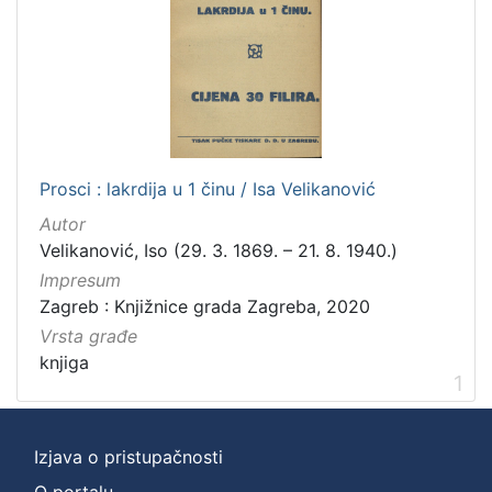
]
Zbirka
Knjige
1
[
Prosci : lakrdija u 1 činu / Isa Velikanović
1
Autor
]
Velikanović, Iso (29. 3. 1869. – 21. 8. 1940.)
Impresum
Zagreb : Knjižnice grada Zagreba, 2020
Vrsta građe
knjiga
1
Izjava o pristupačnosti