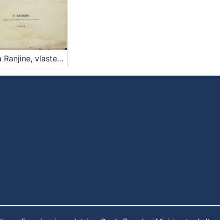
Dinka Ranjine, vlastelina dubrovačkoga Piesni razlike : pisane 1550-1563. : na novo preštampane