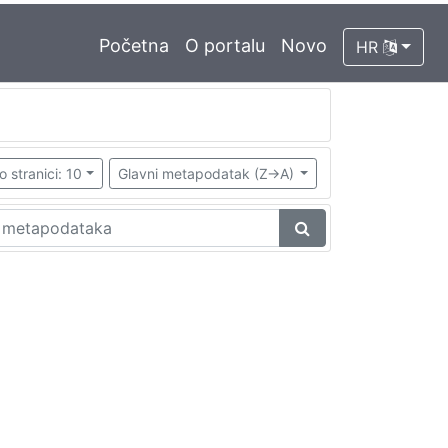
Početna
O portalu
Novo
HR
o stranici: 10
Glavni metapodatak (Z->A)