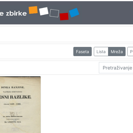
Faseta
Lista
Mreža
P