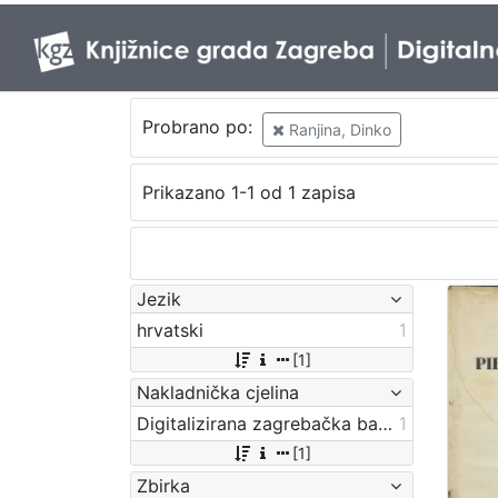
Probrano po:
Ranjina, Dinko
Prikazano 1-1 od 1 zapisa
Jezik
hrvatski
1
[1]
Nakladnička cjelina
Digitalizirana zagrebačka baština
1
[1]
Zbirka