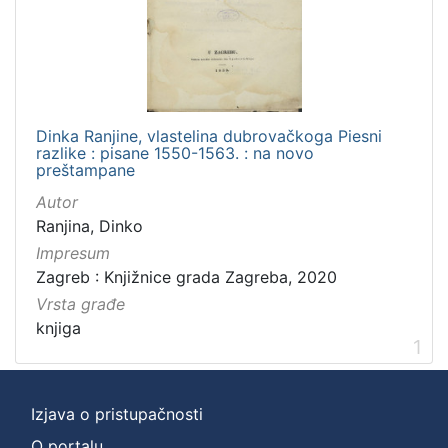
Zbirka
Knjige
1
Dinka Ranjine, vlastelina dubrovačkoga Piesni
[
razlike : pisane 1550-1563. : na novo
1
preštampane
]
Autor
Ranjina, Dinko
Impresum
Zagreb : Knjižnice grada Zagreba, 2020
Vrsta građe
knjiga
1
Izjava o pristupačnosti
O portalu