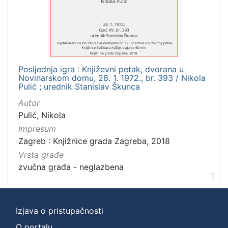
]
Zbirka
Usmeni izvori
1
Posljednja igra : Književni petak, dvorana u
Novinarskom domu, 28. 1. 1972., br. 393 / Nikola
[
Pulić ; urednik Stanislav Škunca
1
Autor
]
Pulić, Nikola
Impresum
Zagreb : Knjižnice grada Zagreba, 2018
Vrsta građe
zvučna građa - neglazbena
1
Izjava o pristupačnosti
O portalu