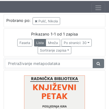
Jezik
Probrano po:
Pulić, Nikola
hrvatski
1
Prikazano 1-1 od 1 zapisa
Faseta
Lista
Mreža
Po stranici: 30
[
1
Sortiranje zapisa
]
Nakladnička
cjelina
Digitalizirana zagrebačka baština
1
Glasovi Književnog petka
1
[
2