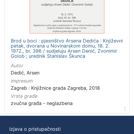
]
Zbirka
Usmeni izvori
1
Brod u boci : pjesništvo Arsena Dedića : Književni
petak, dvorana u Novinarskom domu, 18. 2.
[
1972., br. 396 / sudjeluju Arsen Denić, Zvonimir
Golob ; urednik Stanislav Škunca
1
]
Autor
Dedić, Arsen
Impresum
Zagreb : Knjižnice grada Zagreba, 2018
Vrsta građe
zvučna građa - neglazbena
1
Izjava o pristupačnosti