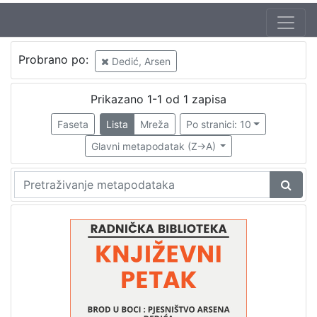
Jezik
Probrano po:
Dedić, Arsen
hrvatski
1
Prikazano 1-1 od 1 zapisa
Faseta
Lista
Mreža
Po stranici: 10
[
1
Glavni metapodatak (Z->A)
]
Nakladnička
cjelina
Digitalizirana zagrebačka baština
1
Glasovi Književnog petka
1
[
2