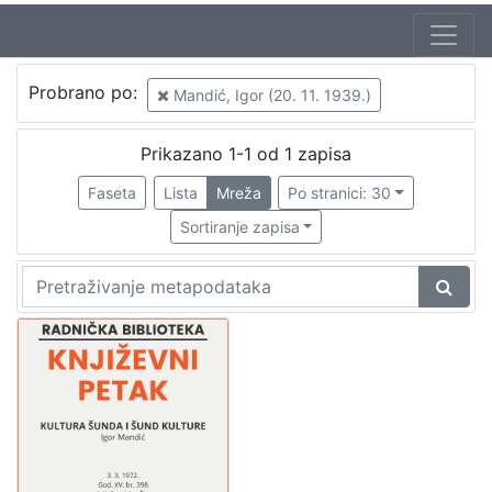
Jezik
Probrano po:
Mandić, Igor (20. 11. 1939.)
hrvatski
1
Prikazano 1-1 od 1 zapisa
Faseta
Lista
Mreža
Po stranici: 30
[
1
Sortiranje zapisa
]
Nakladnička
cjelina
Glasovi Književnog petka
1
Digitalizirana zagrebačka baština
1
[
2