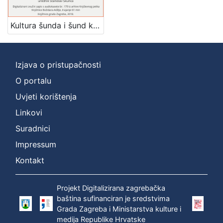
]
Zbirka
Kultura šunda i šund kulture : Književni petak, dvorana u Novinarskom domu, 3. 3. 1972., br. 398 / Igor Mandić ; urednik Stanislav Škunca
Usmeni izvori
1
Izjava o pristupačnosti
O portalu
[
1
Uvjeti korištenja
]
Linkovi
Suradnici
Impressum
Kontakt
Projekt Digitalizirana zagrebačka
baština sufinanciran je sredstvima
Grada Zagreba i Ministarstva kulture i
medija Republike Hrvatske