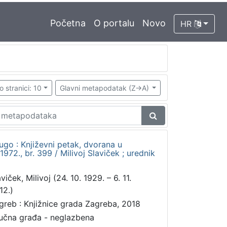
Početna
O portalu
Novo
HR
o stranici: 10
Glavni metapodatak (Z->A)
rugo : Književni petak, dvorana u
72., br. 399 / Milivoj Slaviček ; urednik
viček, Milivoj (24. 10. 1929. – 6. 11.
12.)
greb : Knjižnice grada Zagreba, 2018
učna građa - neglazbena