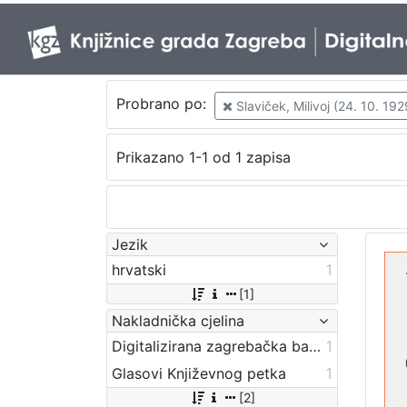
Probrano po:
Slaviček, Milivoj (24. 10. 1929
Prikazano 1-1 od 1 zapisa
Jezik
hrvatski
1
[1]
Nakladnička cjelina
Digitalizirana zagrebačka baština
1
Glasovi Književnog petka
1
[2]