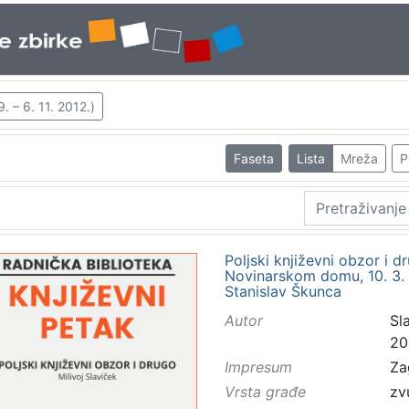
. – 6. 11. 2012.)
Faseta
Lista
Mreža
P
Poljski književni obzor i d
Novinarskom domu, 10. 3. 19
Stanislav Škunca
Autor
Sla
20
Impresum
Za
Vrsta građe
zv