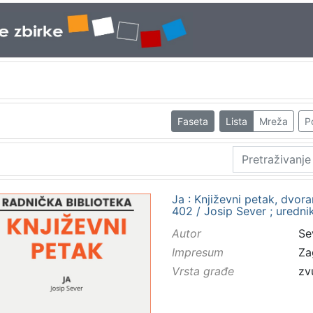
Faseta
Lista
Mreža
P
Ja : Književni petak, dvor
402 / Josip Sever ; uredni
Autor
Se
Impresum
Za
Vrsta građe
zv