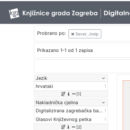
Probrano po:
Sever, Josip
Prikazano 1-1 od 1 zapisa
Jezik
hrvatski
1
[1]
Nakladnička cjelina
Digitalizirana zagrebačka baština
1
Glasovi Književnog petka
1
[2]