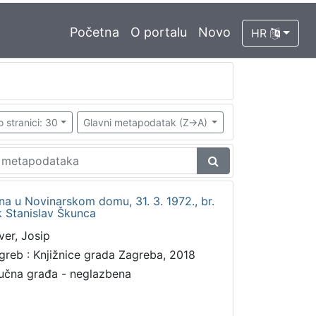
Početna
O portalu
Novo
HR
o stranici: 30
Glavni metapodatak (Z->A)
ana u Novinarskom domu, 31. 3. 1972., br.
k Stanislav Škunca
ver, Josip
greb : Knjižnice grada Zagreba, 2018
učna građa - neglazbena