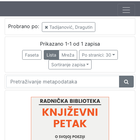
Jezik
Probrano po:
Tadijanović, Dragutin
hrvatski
1
Prikazano 1-1 od 1 zapisa
Faseta
Lista
Mreža
Po stranici: 30
[
1
Sortiranje zapisa
]
Nakladnička
cjelina
Digitalizirana zagrebačka baština
1
Glasovi Književnog petka
1
[
2