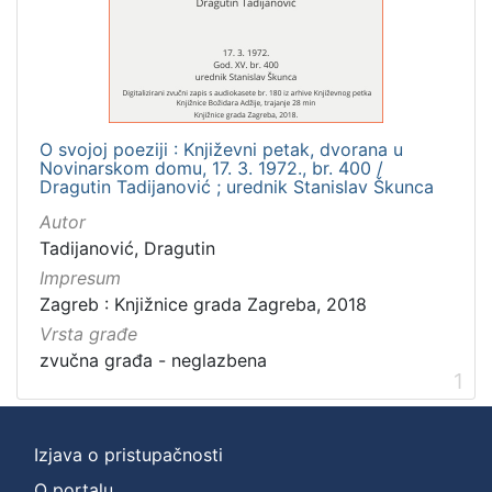
]
Zbirka
Usmeni izvori
1
O svojoj poeziji : Književni petak, dvorana u
Novinarskom domu, 17. 3. 1972., br. 400 /
[
Dragutin Tadijanović ; urednik Stanislav Škunca
1
Autor
]
Tadijanović, Dragutin
Impresum
Zagreb : Knjižnice grada Zagreba, 2018
Vrsta građe
zvučna građa - neglazbena
1
Izjava o pristupačnosti
O portalu